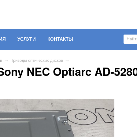
ИЯ
УСЛУГИ
КОНТАКТЫ
ов
→
Приводы оптических дисков
→
ony NEC Optiarc AD-5280