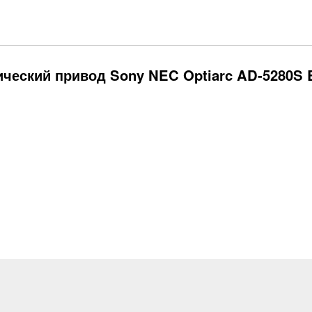
ческий привод Sony NEC Optiarc AD-5280S B
Блок питания ATX Power man...
Переходник питания с molex...
100
₽