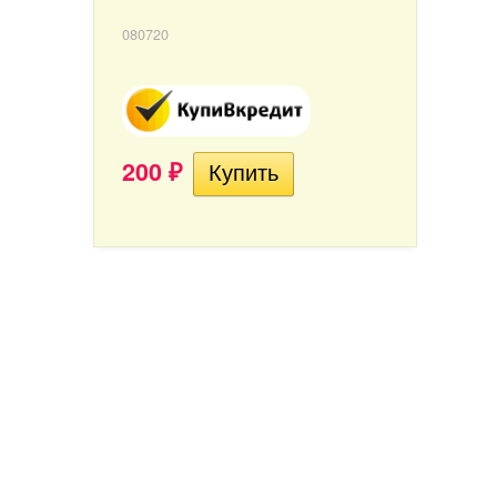
080720
200
₽