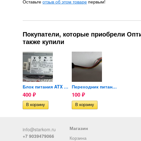
Оставьте
отзыв об этом товаре
первым!
Покупатели, которые приобрели Опти
также купили
Переходник питания с molex...
Блок питания ATX Power man...
Переходник питания с molex...
400
100
400
₽
₽
₽
Магазин
info@starkom.ru
+7 9039479066
Корзина