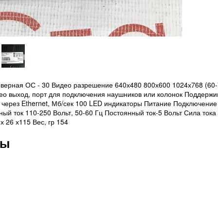
верная ОС - 30 Видео разрешение 640х480 800х600 1024х768 (60-
ерео выход, порт для подключения наушников или колонок Поддерж
 через Ethernet, Мб/сек 100 LED индикаторы Питание Подключение 
ный ток 110-250 Вольт, 50-60 Гц Постоянный ток-5 Вольт Сила тока 
х 26 х115 Вес, гр 154
вы