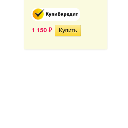
1 150
₽