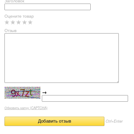
Заголовок
Оцените товар
Отзыв
→
Обновить капчу (CAPTCHA)
Ctrl+Enter