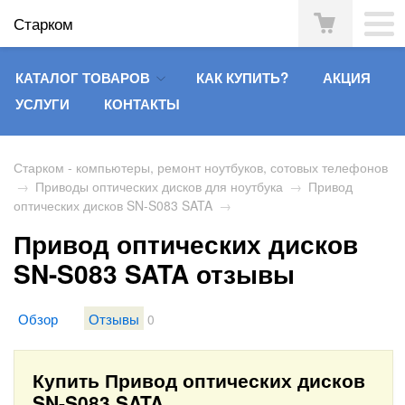
Старком
КАТАЛОГ ТОВАРОВ
КАК КУПИТЬ?
АКЦИЯ
УСЛУГИ
КОНТАКТЫ
Старком - компьютеры, ремонт ноутбуков, сотовых телефонов
→
Приводы оптических дисков для ноутбука
→
Привод
оптических дисков SN-S083 SATA
→
Привод оптических дисков
SN-S083 SATA отзывы
Обзор
Отзывы
0
Купить Привод оптических дисков
SN-S083 SATA