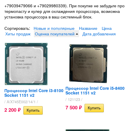
+79039479066 и +79029980339). При покупке не забудьте про
термопасту и кулер для охлаждения процессора, возможна
установка процессора в ваш системный блок.
Сортировать:
Новые и популярные
Название
Цена
Хиты продаж
Оценка покупателей
Дата добавления
Процессор Intel Core i5-8400
Процессор Intel Core i3-8100
Socket 1151 v2
Socket 1151 v2
/ 121123 /
/ A/X745E002/14/1 /
7 500
₽
2 200
₽