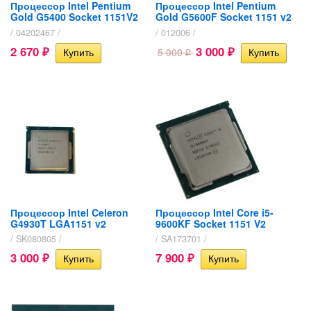
Процессор Intel Pentium
Процессор Intel Pentium
Gold G5400 Socket 1151V2
Gold G5600F Socket 1151 v2
/ 04202467 /
/ 012006 /
2 670
3 000
5 000
₽
₽
₽
Процессор Intel Celeron
Процессор Intel Core i5-
G4930T LGA1151 v2
9600KF Socket 1151 V2
/ SK080805 /
/ SA173701 /
3 000
7 900
₽
₽