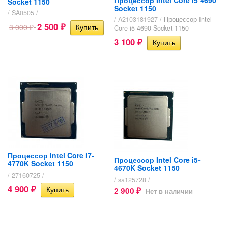
Socket 1150
Socket 1150
/ SA0505 /
/ A2103181927 /
Процессор Intel
2 500
3 000
Core i5 4690 Socket 1150
₽
₽
3 100
₽
Процессор Intel Core i7-
Процессор Intel Core i5-
4770K Socket 1150
4670K Socket 1150
/ 27160725 /
/ sa125728 /
4 900
2 900
₽
Нет в наличии
₽