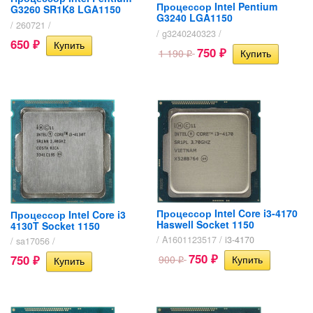
Процессор Intel Pentium
G3260 SR1K8 LGA1150
G3240 LGA1150
/ 260721 /
/ g3240240323 /
650
₽
750
1 190
₽
₽
Процессор Intel Core i3-4170
Процессор Intel Core i3
Haswell Socket 1150
4130T Socket 1150
/ A1601123517 /
i3-4170
/ sa17056 /
750
750
900
₽
₽
₽