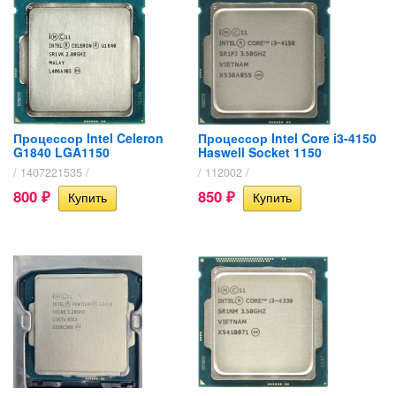
Процессор Intel Celeron
Процессор Intel Core i3-4150
G1840 LGA1150
Haswell Socket 1150
/ 1407221535 /
/ 112002 /
800
850
₽
₽