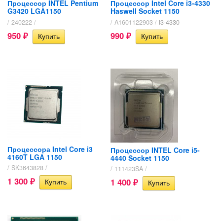
Процессор INTEL Pentium
Процессор Intel Core i3-4330
G3420 LGA1150​
Haswell Socket 1150
/ 240222 /
/ A1601122903 /
i3-4330
950
990
₽
₽
Процессора Intel Core i3
Процессор INTEL Core i5-
4160T LGA 1150
4440 Socket 1150
/ SK3643828 /
/ 111423SA /
1 300
1 400
₽
₽