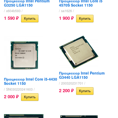
Процессор Intel Pentium
Процессор Intel Core i5
G3250 LGA1150
4570S Socket 1150
/ x604b593 /
/ sa1626 /
1 590
1 900
₽
₽
Процессор Intel Pentium
G3440 LGA1150
Процессор Intel Core i5-4430
Socket 1150
/ 200320231701 /
/ SN030220241603 /
2 200
₽
2 000
₽