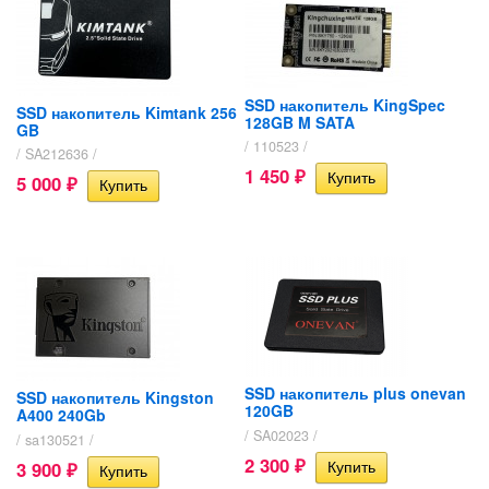
SSD накопитель KingSpec
SSD накопитель Kimtank 256
128GB M SATA
GB
/ 110523 /
/ SA212636 /
1 450
5 000
₽
₽
SSD накопитель plus onevan
SSD накопитель Kingston
120GB
A400 240Gb
/ SA02023 /
/ sa130521 /
2 300
3 900
₽
₽