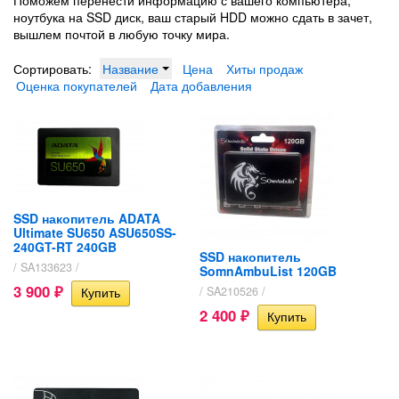
Поможем перенести информацию с вашего компьютера,
ноутбука на SSD диск, ваш старый HDD можно сдать в зачет,
вышлем почтой в любую точку мира.
Сортировать:
Название
Цена
Хиты продаж
Оценка покупателей
Дата добавления
SSD накопитель ADATA
Ultimate SU650 ASU650SS-
240GT-RT 240GB
SSD накопитель
/ SA133623 /
SomnAmbuList 120GB
3 900
/ SA210526 /
₽
2 400
₽