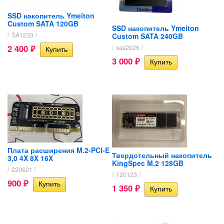
SSD накопитель Ymeiton
Custom SATA 120GB
SSD накопитель Ymeiton
/ SA1233 /
Custom SATA 240GB
2 400
/ sas2026 /
₽
3 000
₽
Плата расширения M.2-PCI-E
Твердотельный накопитель
3,0 4X 8X 16X
KingSpec M.2 128GB
/ 220621 /
/ 120123 /
900
₽
1 350
₽