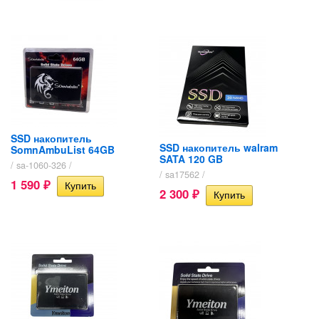
SSD накопитель
SSD накопитель walram
SomnAmbuList 64GB
SATA 120 GB
/ sa-1060-326 /
/ sa17562 /
1 590
₽
2 300
₽