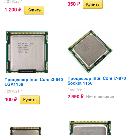
/ 211020 /
350
₽
1 200
₽
Процессор Intel Core i7-870
Процессор Intel Core i3-540
Socket 1156
LGA1156
/ sa1726 /
/ 291021 /
2 990
Нет в наличии
₽
400
₽