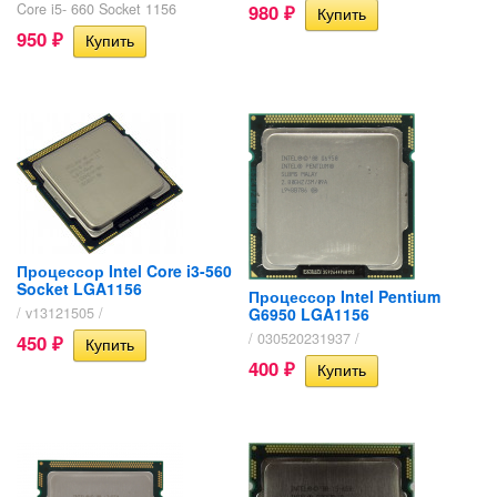
Core i5- 660 Socket 1156
980
₽
950
₽
Процессор Intel Core i3-560
Socket LGA1156
Процессор Intel Pentium
G6950 LGA1156
/ v13121505 /
/ 030520231937 /
450
₽
400
₽