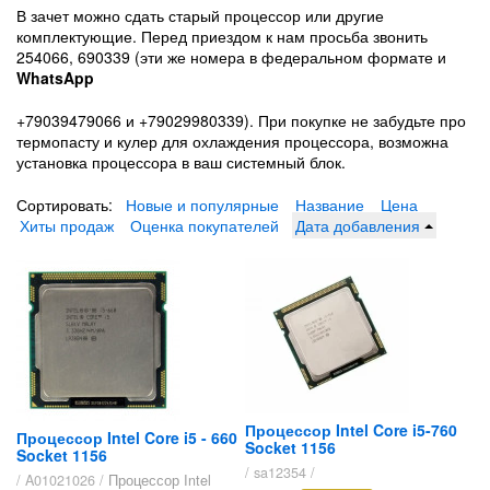
В зачет можно сдать старый процессор или другие
комплектующие. Перед приездом к нам просьба звонить
254066, 690339 (эти же номера в федеральном формате и
WhatsApp
+79039479066 и +79029980339). При покупке не забудьте про
термопасту и кулер для охлаждения процессора, возможна
установка процессора в ваш системный блок.
Сортировать:
Новые и популярные
Название
Цена
Хиты продаж
Оценка покупателей
Дата добавления
Процессор Intel Core i5-760
Процессор Intel Core i5 - 660
Socket 1156
Socket 1156
/ sa12354 /
/ A01021026 /
Процессор Intel