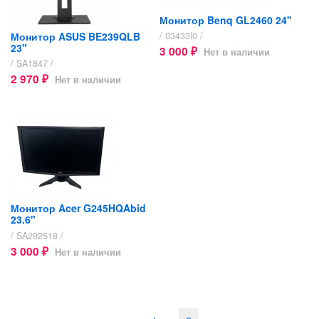
Монитор Benq GL2460 24''
Монитор ASUS BE239QLB
/ 03433l0 /
23"
3 000
Нет в наличии
₽
/ SA1847 /
2 970
Нет в наличии
₽
Монитор Acer G245HQAbid
23.6"
/ SA292518 /
3 000
Нет в наличии
₽