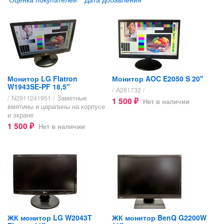
Монитор LG Flatron
Монитор AOC E2050 S 20''
W1943SE-PF 18,5"
/ A281732 /
/ N2911241951 /
Заметные
1 500
Нет в наличии
₽
вмятины и царапины на корпусе
и экране
1 500
Нет в наличии
₽
ЖК монитор LG W2043T
ЖК монитор BenQ G2200W