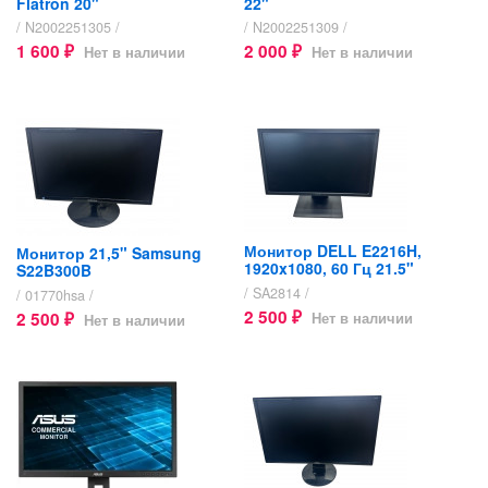
Flatron 20"
22"
/ N2002251305 /
/ N2002251309 /
1 600
2 000
Нет в наличии
Нет в наличии
₽
₽
Монитор DELL E2216H,
Монитор 21,5" Samsung
1920x1080, 60 Гц 21.5"
S22B300B
/ SA2814 /
/ 01770hsa /
2 500
2 500
Нет в наличии
Нет в наличии
₽
₽