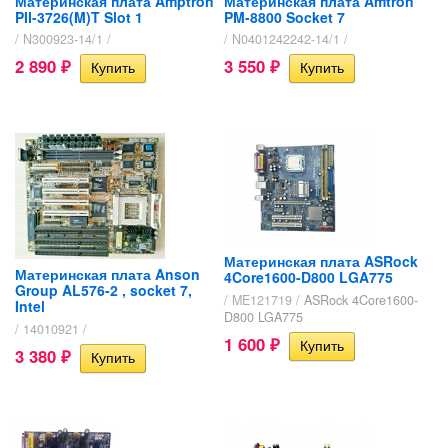
Материнская плата Amptron
Материнская плата Amtron
PII-3726(M)T Slot 1
PM-8800 Socket 7
/ N300923-14/1 /
/ N0401242242-14/1 /
2 890
3 550
₽
₽
Материнская плата ASRock
Материнская плата Anson
4Core1600-D800 LGA775
Group AL576-2 , socket 7,
/ ME121719 /
ASRock 4Core1600-
Intel
D800 LGA775
/ 14010921 /
1 600
₽
3 380
₽