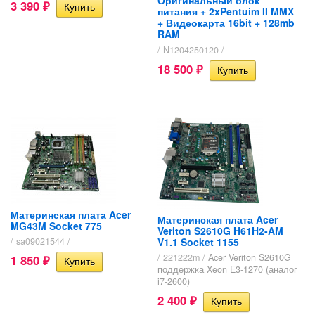
Оригинальный блок
3 390
₽
питания + 2xPentuim II MMX
+ Видеокарта 16bit + 128mb
RAM
/ N1204250120 /
18 500
₽
Материнская плата Acer
Материнская плата Acer
MG43M Socket 775
Veriton S2610G H61H2-AM
V1.1 Socket 1155
/ sa09021544 /
/ 221222m /
Acer Veriton S2610G
1 850
₽
поддержка Xeon E3-1270 (аналог
i7-2600)
2 400
₽