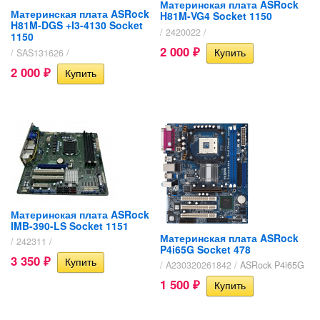
Материнская плата ASRock
Материнская плата ASRock
H81M-VG4 Socket 1150
H81M-DGS +I3-4130 Socket
/ 2420022 /
1150
2 000
/ SAS131626 /
₽
2 000
₽
Материнская плата ASRock
IMB-390-LS Socket 1151
Материнская плата ASRock
/ 242311 /
P4i65G Socket 478
3 350
₽
/ A230320261842 /
ASRock P4i65G
1 500
₽