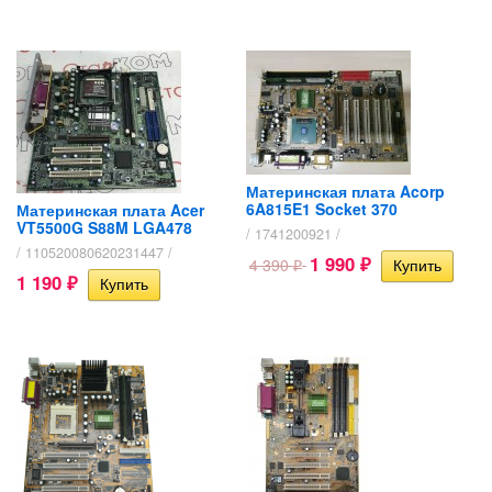
Материнская плата Acorp
6A815E1 Socket 370
Материнская плата Acer
VT5500G S88M LGA478
/ 1741200921 /
/ 110520080620231447 /
1 990
4 390
₽
₽
1 190
₽