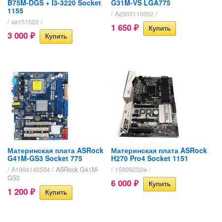
B75M-DGS + I3-3220 Socket
G31M-VS LGA775
1155
/ A2503110352 /
/ sa151522 /
1 650
₽
3 000
₽
Материнская плата ASRock
Материнская плата ASRock
G41M-GS3 Socket 775
H270 Pro4 Socket 1151
/ A1904140504 /
ASRock G41M-
/ 15909232w /
GS3
6 000
₽
1 200
₽