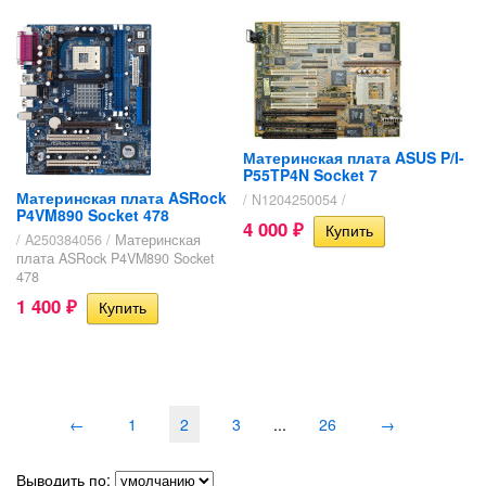
Материнская плата ASUS P/I-
P55TP4N Socket 7
Материнская плата ASRock
/ N1204250054 /
P4VM890 Socket 478
4 000
₽
/ A250384056 /
Материнская
плата ASRock P4VM890 Socket
478
1 400
₽
←
1
2
3
...
26
→
Выводить по: