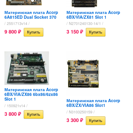
Материнская плата Acorp
Материнская плата Acorp
6A815ED Dual Socket 370
6BX/VIA/ZX81 Slot 1
/ 2551713v14 /
/ N2701240130-14/1 /
9 800
3 150
₽
₽
Материнская плата Acorp
6BX/VIA/ZX86 6bx86/6zx86
Slot 1
Материнская плата Acorp
6BX/ZX/VIA86 Slot1
/ 150921v14 /
/ N3103250159 /
3 800
₽
3 300
₽