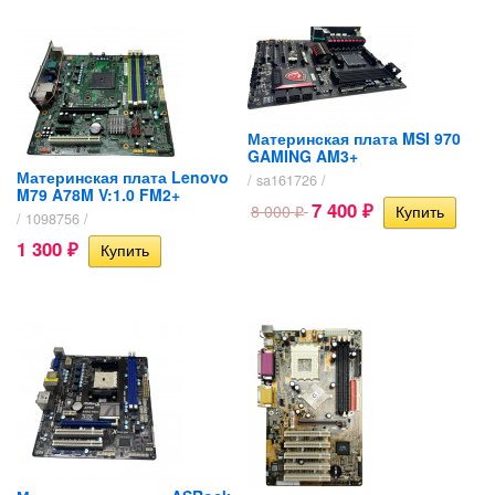
Материнская плата MSI 970
GAMING AM3+
Материнская плата Lenovo
/ sa161726 /
M79 A78M V:1.0 FM2+
7 400
8 000
₽
₽
/ 1098756 /
1 300
₽