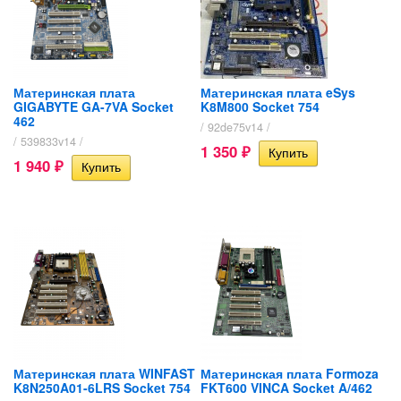
Материнская плата
Материнская плата eSys
GIGABYTE GA-7VA Socket
K8M800 Socket 754
462
/ 92de75v14 /
/ 539833v14 /
1 350
₽
1 940
₽
Материнская плата WINFAST
Материнская плата Formoza
K8N250A01-6LRS Socket 754
FKT600 VINCA Socket A/462