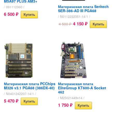
M5A97 PLUS AM3+
Материнская плата Seritech
/ 091112360 /
SER-386-AD III PGA68
6 500
₽
/ N0112232351-14/1 /
4 150
4 500
₽
₽
Материнская плата PCChips
Материнская плата
M326 v3.1 PGA68 (386DX-40)
EliteGroup KT600-A Socket
462
/ N0401242207-14/1 /
/ M25021449v14 /
5 470
₽
1 750
₽