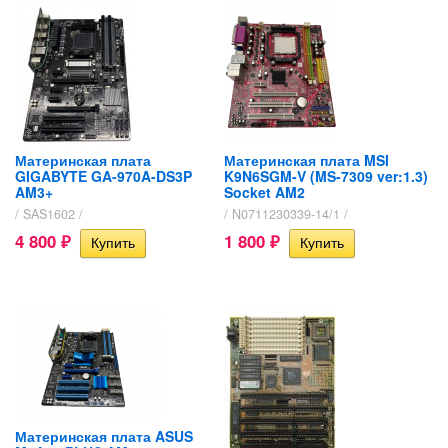
Материнская плата
Материнская плата MSI
GIGABYTE GA-970A-DS3P
K9N6SGM-V (MS-7309 ver:1.3)
AM3+
Socket AM2
/ SAS1602 /
/ N0711230339-14/1 /
4 800
1 800
₽
₽
Материнская плата ASUS