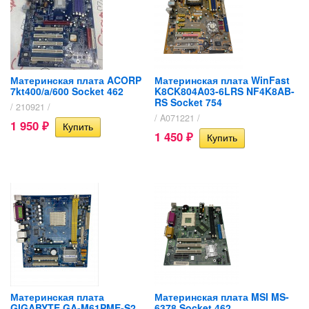
Материнская плата ACORP
Материнская плата WinFast
7kt400/a/600 Socket 462
K8CK804A03-6LRS NF4K8AB-
RS Socket 754
/ 210921 /
/ A071221 /
1 950
₽
1 450
₽
Материнская плата
Материнская плата MSI MS-
GIGABYTE GA-M61PME-S2
6378 Socket 462