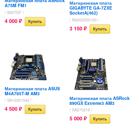
Материнская плата ASRock
Материнская плата
A75M FM1
GIGABYTE GA-7ZXE
/ 856TGF /
SocketA(462)
4 000
/ N0202250150 /
₽
3 150
₽
Материнская плата ASUS
M4A785T-M AM3
Материнская плата ASRock
/ SA12251542 /
890GX Extreme3 AM3
4 500
₽
/ SA270216 /
5 000
₽