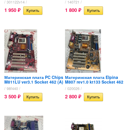
/ 301122v14 /
/ 140721 /
1 950
1 800
₽
₽
Материнская плата PC Chips
Материнская плата Elpina
M811LU ver3.1 Socket 462 (A)
M807 rev1.0 kt133 Socket 462
/ 98f440 /
/ 020026 /
3 500
2 800
₽
₽