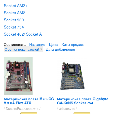
Socket AM2+
Socket AM2
Socket 939
Socket 754
Socket 462/ Socket A
Сортировать:
Название
Цена
Хиты продаж
Оценка покупателей
Дата добавления
Материнская плата M789CG
Материнская плата Gigabyte
V 3.0A Flex ATX
GA-K8NS Socket 754
/ D68210E63200480v14 /
/ 3daae5v14 /