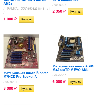
AM2+
/ 090622 /
/ (-РАМКА,- ОЗУ)150823184414/1
2 350
₽
/
1 000
₽
Материнская плата ASUS
M4A785TD-V EVO AM3
Материнская плата Biostar
/ da75oc /
M7NCD Pro Socket A
6 000
/ 050922 /
₽
3 000
₽