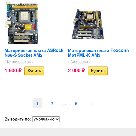
Материнская плата ASRock
Материнская плата Foxconn
N68-S Socket AM2
M61PML-K AM3
/ N1003250134 /
/ SA130349 /
1 600
2 000
₽
₽
1
2
...
6
→
Выводить по: