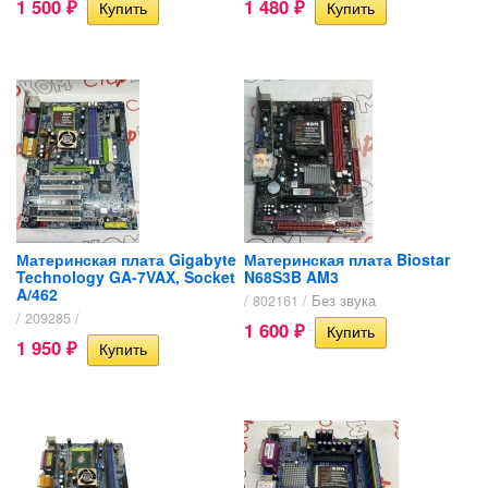
1 500
1 480
₽
₽
Материнская плата Gigabyte
Материнская плата Biostar
Technology GA-7VAX, Socket
N68S3B AM3
A/462
/ 802161 /
Без звука
/ 209285 /
1 600
₽
1 950
₽